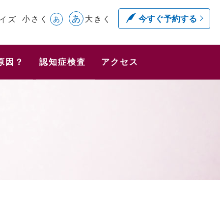
あ
今すぐ予約する
小さく
大きく
イズ
あ
原因？
認知症検査
アクセス